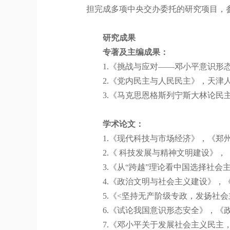
担完成多项中央交办委托的研究项目，
研究成果
专著及主编成果：
1.
《挑战与应对——邓小平意识形
2.
《党内民主与人民民主》，天津
3.
《马克思恩格斯列宁斯大林论民
学术论文：
1.
《现代科技与市场经济》，《郑
2.
《
科技发展与精神文明建设》，
3.
《从“跨越”理论看中国选择社会
4.
《政治文明与社会主义建设》，
5.
《
<
坚持无产阶级专政，发扬社会
6.
《试论我国意识形态安全》，《
7.
《邓小平关于发展社会主义民主