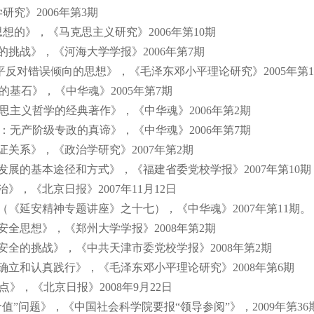
学研究》
2006
年第
3
期
思想的》，《马克思主义研究》
2006
年第
10
期
的挑战》，《河海大学学报》
2006
年第
7
期
小平反对错误倾向的思想》，《毛泽东邓小平理论研究》
2005
年第
1
的基石》，《中华魂》
2005
年第
7
期
思主义哲学的经典著作》，《中华魂》
2006
年第
2
期
：无产阶级专政的真谛》，《中华魂》
2006
年第
7
期
证关系》，《政治学研究》
2007
年第
2
期
发展的基本途径和方式》，《福建省委党校学报》
2007
年第
10
期
治》，《北京日报》
2007
年
11
月
12
日
（《延安精神专题讲座》之十七），《中华魂》
2007
年第
11
期。
安全思想》，《郑州大学学报》
2008
年第
2
期
安全的挑战》，《中共天津市委党校学报》
2008
年第
2
期
确立和认真践行》，《毛泽东邓小平理论研究》
2008
年第
6
期
点》，《北京日报》
2008
年
9
月
22
日
值”问题》，《中国社会科学院要报“领导参阅”》，
2009
年第
36