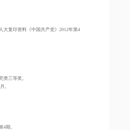
人大复印资料《中国共产党》
2012
年第
4
究类三等奖。
月。
。
第
4
期。